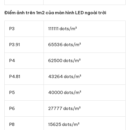
Điểm ảnh trên 1m2 của màn hình LED ngoài trời
P3
111111 dots/m²
P3.91
65536 dots/m²
P4
62500 dots/m²
P4.81
43264 dots/m²
P5
40000 dots/m²
P6
27777 dots/m²
P8
15625 dots/m²