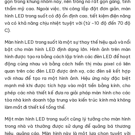
gọn trong khung nhôm này, nên trông nó rất gọn gàng, tính
thẩm mỹ cao. Ngoài việc, thi công lắp đặt đơn giản, màn
hình LED trong suốt có độ ổn định cao, tiết kiệm điện năng
và có khả năng chịu nhiệt tuyệt vời (từ -10 độ đến 70 độ
C).
Màn hình LED trong suốt là một sự thay thế hiệu quả và nổi
bật cho màn hình LED định dạng lớn. Hình ảnh trên màn
hình được tạo ra bằng cách lập trình các đèn LED để hoạt
động cùng nhau và bằng cách hiển thị màu pixel có liên
quan trên các đèn LED được ánh xạ, các đèn sẽ kết hợp
với nhau để tạo ra một hình ảnh. Hiệu ứng này đặc biệt
mạnh mẽ khi được tích hợp vào mặt tiền bằng kính, cho
phép các nhà thiết kế đưa ra giải pháp màn hình cho các
tòa nhà kinh doanh tập trung vào kiến ​​trúc kính mà không
làm mất đi thiết kế tổng thể.
Một màn hình LED trong suốt cũng lý tưởng cho màn hình
trong nhà và thường được sử dụng để quảng bá thương
hiệu, quảng cáo. Màn hình này là một lựa chọn tuyệt vời