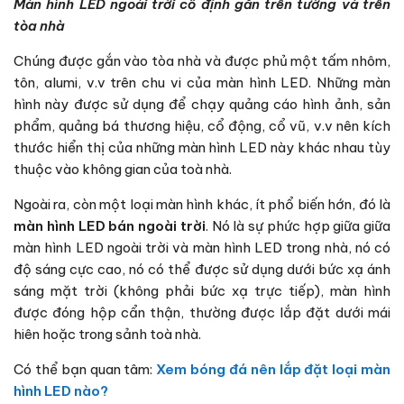
Màn hình LED ngoài trời cố định gắn trên tường và trên
tòa nhà
Chúng được gắn vào tòa nhà và được phủ một tấm nhôm,
tôn, alumi, v.v trên chu vi của màn hình LED. Những màn
hình này được sử dụng để chạy quảng cáo hình ảnh, sản
phẩm, quảng bá thương hiệu, cổ động, cổ vũ, v.v nên kích
thước hiển thị của những màn hình LED này khác nhau tùy
thuộc vào không gian của toà nhà.
Ngoài ra, còn một loại màn hình khác, ít phổ biến hớn, đó là
màn hình LED bán ngoài trời
. Nó là sự phức hợp giữa giữa
màn hình LED ngoài trời và màn hình LED trong nhà, nó có
độ sáng cực cao, nó có thể được sử dụng dưới bức xạ ánh
sáng mặt trời (không phải bức xạ trực tiếp), màn hình
được đóng hộp cẩn thận, thường được lắp đặt dưới mái
hiên hoặc trong sảnh toà nhà.
Có thể bạn quan tâm:
Xem bóng đá nên lắp đặt loại màn
hình LED nào?