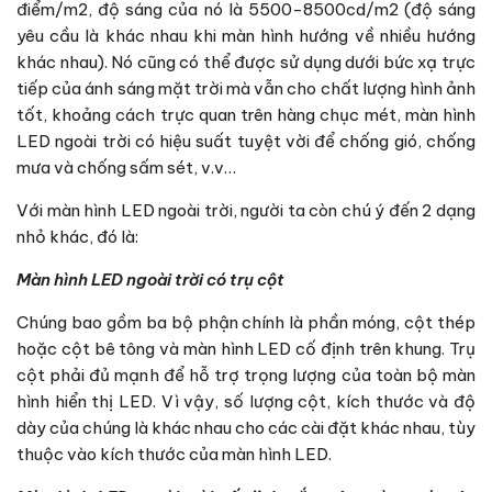
điểm/m2, độ sáng của nó là 5500-8500cd/m2 (độ sáng
yêu cầu là khác nhau khi màn hình hướng về nhiều hướng
khác nhau). Nó cũng có thể được sử dụng dưới bức xạ trực
tiếp của ánh sáng mặt trời mà vẫn cho chất lượng hình ảnh
tốt, khoảng cách trực quan trên hàng chục mét, màn hình
LED ngoài trời có hiệu suất tuyệt vời để chống gió, chống
mưa và chống sấm sét, v.v…
Với màn hình LED ngoài trời, người ta còn chú ý đến 2 dạng
nhỏ khác, đó là:
Màn hình LED ngoài trời có trụ cột
Chúng bao gồm ba bộ phận chính là phần móng, cột thép
hoặc cột bê tông và màn hình LED cố định trên khung. Trụ
cột phải đủ mạnh để hỗ trợ trọng lượng của toàn bộ màn
hình hiển thị LED. Vì vậy, số lượng cột, kích thước và độ
dày của chúng là khác nhau cho các cài đặt khác nhau, tùy
thuộc vào kích thước của màn hình LED.