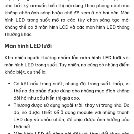
cho bất kỳ ai muốn hiển thị nội dung theo phong cách mà
không chặn ánh sáng hoặc chế độ xem ở cả hai bên. Màn
hình LED trong suốt mở ra các tùy chọn sáng tạo mới
không thể có ở màn hình LCD và các màn hình LED thông
thường khác.
Màn hình LED lưới
Khá nhiều người thường nhầm lẫn
màn hình LED lưới
với
màn hình LED trong suốt. Tuy nhiên, nó cũng có những điểm
khác biệt, cụ thể là:
Có kết cấu trong suốt, nhưng độ trong suốt thấp, vì
thế nó đa phần được dùng cho những mục đích không
đòi hỏi nhu cầu hiển thị quá cao.
Thường được sử dụng ngoài trời, thay vì trong nhà. Do
đó, nó được thiết kế ở dạng module với những thanh
LED dày và chắc chắn, để chịu được ảnh hưởng của
thời tiết.
Màn hình LED dễ dàng cài đặt và thay đổi theo các