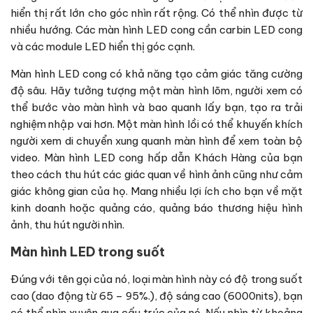
hiển thị rất lớn cho góc nhìn rất rộng. Có thể nhìn được từ
nhiều hướng. Các màn hình LED cong cần carbin LED cong
và các module LED hiển thị góc cạnh.
Màn hình LED cong có khả năng tạo cảm giác tăng cường
độ sâu. Hãy tưởng tượng một màn hình lõm, người xem có
thể bước vào màn hình và bao quanh lấy bạn, tạo ra trải
nghiệm nhập vai hơn. Một màn hình lồi có thể khuyến khích
người xem di chuyển xung quanh màn hình để xem toàn bộ
video. Màn hình LED cong hấp dẫn Khách Hàng của bạn
theo cách thu hút các giác quan về hình ảnh cũng như cảm
giác không gian của họ. Mang nhiều lợi ích cho bạn về mặt
kinh doanh hoặc quảng cáo, quảng báo thương hiệu hình
ảnh, thu hút người nhìn.
Màn hình LED trong suốt
Đúng với tên gọi của nó, loại màn hình này có độ trong suốt
cao (dao động từ 65 – 95%.), độ sáng cao (6000nits), bạn
có thể nhìn xuyên qua cấu trúc của nó. Nếu nhìn từ khoảng