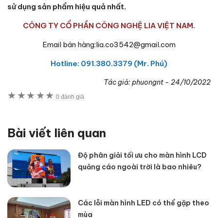
sử dụng sản phẩm hiệu quả nhất.
CÔNG TY CỔ PHẦN CÔNG NGHỆ LIA VIỆT NAM.
Email bán hàng:lia.co3542@gmail.com
Hotline: 091.380.3379 (Mr. Phú)
Tác giả:
phuongnt
-
24/10/2022
★
★
★
★
★
0 đánh giá
Bài viết liên quan
Độ phân giải tối ưu cho màn hình LCD
quảng cáo ngoài trời là bao nhiêu?
Các lỗi màn hình LED có thể gặp theo
mùa