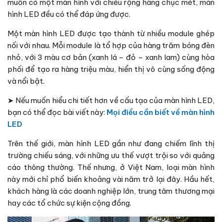
muốn có một màn hình với chiều rộng hàng chục mét, màn
hình LED đều có thể đáp ứng được.
Một màn hình LED được tạo thành từ nhiều module ghép
nối với nhau. Mỗi module là tổ hợp của hàng trăm bóng đèn
nhỏ, với 3 màu cơ bản (xanh lá – đỏ – xanh lam) cùng hòa
phối để tạo ra hàng triệu màu, hiển thị vô cùng sống động
và nổi bật.
➤ Nếu muốn hiểu chi tiết hơn về cấu tạo của màn hình LED,
bạn có thể đọc bài viết này:
Mọi điều cần biết về màn hình
LED
Trên thế giới, màn hình LED gần như đang chiếm lĩnh thị
trường chiếu sáng, với những ưu thế vượt trội so với quảng
cáo thông thường. Thế nhưng, ở Việt Nam, loại màn hình
này mới chỉ phổ biến khoảng vài năm trở lại đây. Hầu hết,
khách hàng là các doanh nghiệp lớn, trung tâm thương mại
hay các tổ chức sự kiện cộng đồng.