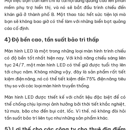
Mọi việc bạn cần làm chỉ là tải nội dung quảng cáo lên phần
mềm phụ trợ hiển thị, và nó sẽ bắt đầu trình chiếu đến
khán giả ở thành phố B. Một thao tác hết sức tiện lợi mà
bạn sẽ không bao giờ có thể làm với những biển bạt quảng
cáo cố định.
4) Độ bền cao, tần suất bảo trì thấp
Màn hình LED là một trong những loại màn hình trình chiếu
có độ bền tốt nhất hiện nay. Với khả năng chiếu sáng liên
tục 24/7, một màn hình LED có thể giữ được tuổi thọ lên
tới chục năm. Không những vậy, đây là sản phẩm rất tiết
kiệm điện năng, nó có thể tiết kiệm đến 75% điện năng tiêu
thụ so với các loại màn hình truyền thống.
Màn hình LED được thiết kế với chất liệu đặc biệt để có
thể chống chịu lại mọi ảnh hưởng bởi thời tiết khắc nghiệt,
từ mưa, bão cho đến bụi cát, lốc. Vì thế, nó không đòi hỏi
tần suất bảo trì liên tục như những sản phẩm khác.
5) Lợi thế cho các công ty cho thuê địa điểm