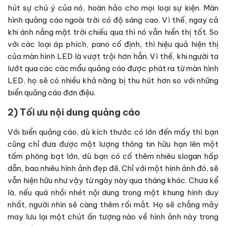
hút sự chú ý của nó, hoàn hảo cho mọi loại sự kiện. Màn
hình quảng cáo ngoài trời có độ sáng cao. Vì thế, ngay cả
khi ánh nắng mặt trời chiếu qua thì nó vẫn hiển thị tốt. So
với các loại áp phích, pano cố định, thì hiệu quả hiện thị
của màn hình LED là vượt trội hơn hẳn. Vì thế, khi người ta
lướt qua các các mẩu quảng cáo được phát ra từ màn hình
LED, họ sẽ có nhiều khả năng bị thu hút hơn so với những
biển quảng cáo đơn điệu.
2) Tối ưu nội dung quảng cáo
Với biển quảng cáo, dù kích thước có lớn đến mấy thì bạn
cũng chỉ đưa được một lượng thông tin hữu hạn lên một
tấm phông bạt lớn, dù bạn có cố thêm nhiêu slogan hấp
dẫn, bao nhiêu hình ảnh đẹp đẽ. Chỉ với một hình ảnh đó, sẽ
vẫn hiện hữu như vậy từ ngày này qua tháng khác. Chưa kể
là, nếu quá nhồi nhét nội dung trong một khung hình duy
nhất, người nhìn sẽ càng thêm rối mắt. Họ sẽ chẳng mảy
may lưu lại một chút ấn tượng nào về hình ảnh này trong