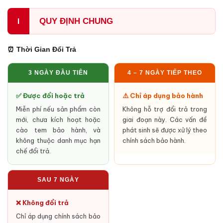
QUY ĐỊNH CHUNG
I
⏰ Thời Gian Đổi Trả
3 NGÀY ĐẦU TIÊN
4 – 7 NGÀY TIẾP THEO
✅ Được đổi hoặc trả
⚠️ Chỉ áp dụng bảo hành
Miễn phí nếu sản phẩm còn
Không hỗ trợ đổi trả trong
mới, chưa kích hoạt hoặc
giai đoạn này. Các vấn đề
cào tem bảo hành, và
phát sinh sẽ được xử lý theo
không thuộc danh mục hạn
chính sách bảo hành.
chế đổi trả.
SAU 7 NGÀY
❌ Không đổi trả
Chỉ áp dụng chính sách bảo