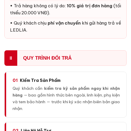
• Trả hàng không có lý do:
10% giá trị đơn hàng
(tối
thiểu 20.000 VNĐ).
• Quý khách chịu
phí vận chuyển
khi gửi hàng trả về
LEDLIA.
QUY TRÌNH ĐỔI TRẢ
II
01
Kiểm Tra Sản Phẩm
Quý khách cần
kiểm tra kỹ sản phẩm ngay khi nhận
hàng
— bao gồm hình thức bên ngoài, linh kiện, phụ kiện
và tem bảo hành — trước khi ký xác nhận biên bản giao
nhận.
02
Liên Hệ Hỗ Trợ