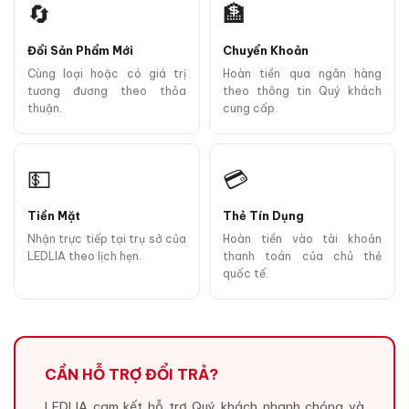
🔄
🏦
Đổi Sản Phẩm Mới
Chuyển Khoản
Cùng loại hoặc có giá trị
Hoàn tiền qua ngân hàng
tương đương theo thỏa
theo thông tin Quý khách
thuận.
cung cấp.
💵
💳
Tiền Mặt
Thẻ Tín Dụng
Nhận trực tiếp tại trụ sở của
Hoàn tiền vào tài khoản
LEDLIA theo lịch hẹn.
thanh toán của chủ thẻ
quốc tế.
CẦN HỖ TRỢ ĐỔI TRẢ?
LEDLIA cam kết hỗ trợ Quý khách nhanh chóng và