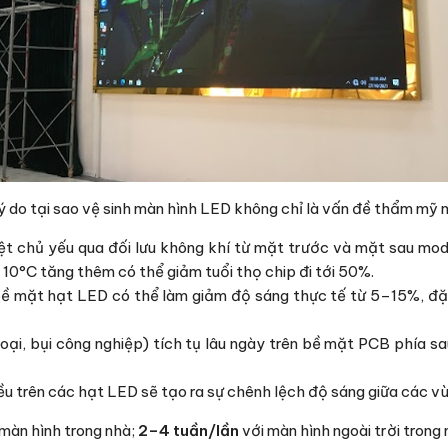
 lý do tại sao vệ sinh màn hình LED không chỉ là vấn đề thẩm mỹ 
t chủ yếu qua đối lưu không khí từ mặt trước và mặt sau modul
 10°C tăng thêm có thể giảm tuổi thọ chip đi tới 50%.
ề mặt hạt LED có thể làm giảm độ sáng thực tế từ 5–15%, đặc 
 loại, bụi công nghiệp) tích tụ lâu ngày trên bề mặt PCB phía 
 trên các hạt LED sẽ tạo ra sự chênh lệch độ sáng giữa các vù
màn hình trong nhà;
2–4 tuần/lần
với màn hình ngoài trời trong