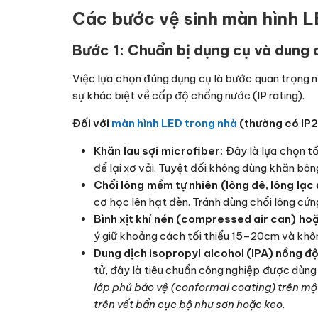
Các bước vệ sinh màn hình L
Bước 1: Chuẩn bị dụng cụ và dung 
Việc lựa chọn đúng dụng cụ là bước quan trọng n
sự khác biệt về cấp độ chống nước (IP rating).
Đối với
màn hình LED trong nhà
(thường có IP
Khăn lau sợi microfiber:
Đây là lựa chọn t
để lại xơ vải. Tuyệt đối không dùng khăn bôn
Chổi lông mềm tự nhiên (lông dê, lông lạc 
cơ học lên hạt đèn. Tránh dùng chổi lông cứn
Bình xịt khí nén (compressed air can) ho
ý giữ khoảng cách tối thiểu 15–20cm và khôn
Dung dịch isopropyl alcohol (IPA) nồng 
tử, đây là tiêu chuẩn công nghiệp được dùng 
lớp phủ bảo vệ (conformal coating) trên mộ
trên vết bẩn cục bộ như sơn hoặc keo.