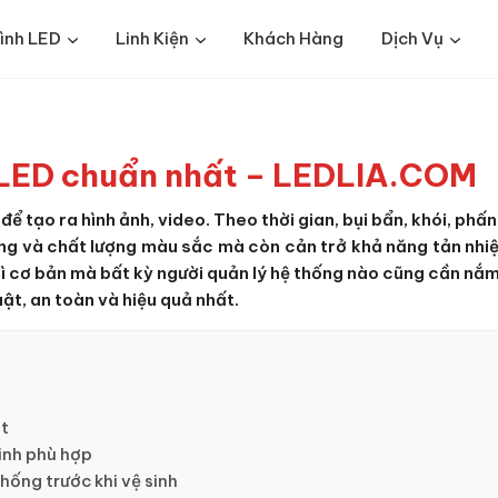
ình LED
Linh Kiện
Khách Hàng
Dịch Vụ
h LED chuẩn nhất – LEDLIA.COM
để tạo ra hình ảnh, video. Theo thời gian, bụi bẩn, khói, ph
 và chất lượng màu sắc mà còn cản trở khả năng tản nhiệt,
ì cơ bản mà bất kỳ người quản lý hệ thống nào cũng cần nắm
ật, an toàn và hiệu quả nhất.
ật
sinh phù hợp
thống trước khi vệ sinh