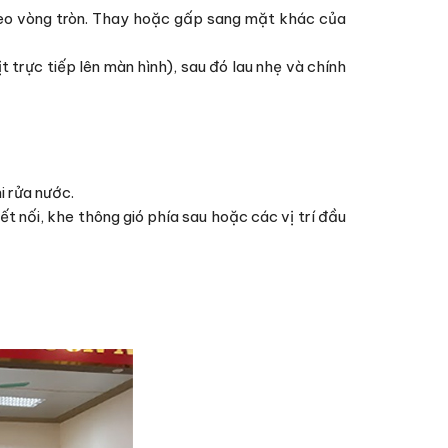
heo vòng tròn. Thay hoặc gấp sang mặt khác của
rực tiếp lên màn hình), sau đó lau nhẹ và chính
i rửa nước.
t nối, khe thông gió phía sau hoặc các vị trí đầu