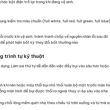
ác bật điện trở lại trong khi đang vệ sinh.
ng kiểm tra màu chuẩn (full white, full red, full green, full b
lỗi
trước
khi vệ sinh, tránh tranh chấp về nguyên nhân lỗi sau đó
i để phát hiện bất kỳ thay đổi bất thường nào
g trình tự kỹ thuật
 dụng. Làm sai thứ tự dễ dẫn đến việc đẩy bụi vào sâu hơn hoặc l
h khí nén hoặc máy thổi bụi nhỏ thổi toàn bộ mặt trước màn hì
g màn hình để bụi được thổi ra ngoài thay vì ép sâu vào khe.
ùng chổi lông mềm quét nhẹ theo chiều từ trên xuống và từ trái 