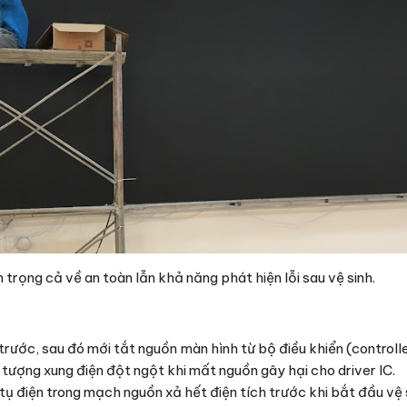
 trọng cả về an toàn lẫn khả năng phát hiện lỗi sau vệ sinh.
trước, sau đó mới tắt nguồn màn hình từ bộ điều khiển (control
tượng xung điện đột ngột khi mất nguồn gây hại cho driver IC.
tụ điện trong mạch nguồn xả hết điện tích trước khi bắt đầu vệ 