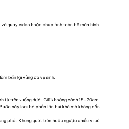
lue) và quay video hoặc chụp ảnh toàn bộ màn hình.
àm bẩn lại vùng đã vệ sinh.
nh từ trên xuống dưới. Giữ khoảng cách 15–20cm,
 Bước này loại bỏ phần lớn bụi khô mà không cần
sang phải. Không quét tròn hoặc ngược chiều vì có