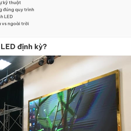
ự kỹ thuật
ng đúng quy trình
ình LED
 vs ngoài trời
h LED định kỳ?