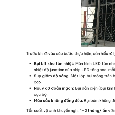
Trước khi đi vào các bước thực hiện, cần hiểu rõ
Bụi bít khe tản nhiệt:
Màn hình LED tản nhiệ
nhiệt độ junction của chip LED tăng cao, mỗi
Suy giảm độ sáng:
Một lớp bụi mỏng trên b
cao.
Nguy cơ đoản mạch:
Bụi dẫn điện (bụi kim
cục bộ.
Màu sắc không đồng đều:
Bụi bám không đều
Tần suất vệ sinh khuyến nghị:
1–2 tháng/lần
với 