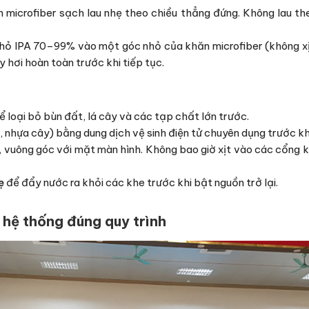
 microfiber sạch lau nhẹ theo chiều thẳng đứng. Không lau t
 IPA 70–99% vào một góc nhỏ của khăn microfiber (không xịt t
 hơi hoàn toàn trước khi tiếp tục.
ể loại bỏ bùn đất, lá cây và các tạp chất lớn trước.
 nhựa cây) bằng dung dịch vệ sinh điện tử chuyên dụng trước kh
, vuông góc với mặt màn hình. Không bao giờ xịt vào các cổng kế
ẹ
để đẩy nước ra khỏi các khe trước khi bật nguồn trở lại.
i hệ thống đúng quy trình