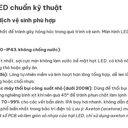
ED chuẩn kỹ thuật
dịch vệ sinh phù hợp
hất để tránh gây hỏng hóc trong quá trình vệ sinh. Màn hình LED
20–IP43, không chống nước):
ốt nhất, sợi cực mịn không làm xước bề mặt hạt LED, có khả n
g thô hoặc giấy ăn.
đà):
Lông tự nhiên mềm và linh hoạt hơn lông tổng hợp, dễ len 
g hoặc chổi nhựa.
ặc máy thổi bụi công suất nhỏ (dưới 200W):
Dùng để thổi bụi 
g nghiêng bình xịt khí nén quá 45° để tránh phun chất làm lạnh
độ 70–99%
cho các vết bẩn dính: IPA bay hơi nhanh, không dẫn đi
phổ biến nhất trong bảo trì điện tử.
Lưu ý: Axeton (acetone) m
t số PCB và làm giòn vỏ nhựa của hạt LED, chỉ sử dụng axeton 