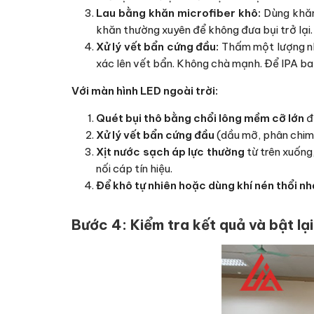
Lau bằng khăn microfiber khô:
Dùng khăn
khăn thường xuyên để không đưa bụi trở lại.
Xử lý vết bẩn cứng đầu:
Thấm một lượng nhỏ
xác lên vết bẩn. Không chà mạnh. Để IPA bay
Với màn hình LED ngoài trời:
Quét bụi thô bằng chổi lông mềm cỡ lớn
đ
Xử lý vết bẩn cứng đầu
(dầu mỡ, phân chim,
Xịt nước sạch áp lực thường
từ trên xuống
nối cáp tín hiệu.
Để khô tự nhiên hoặc dùng khí nén thổi nh
Bước 4: Kiểm tra kết quả và bật lạ