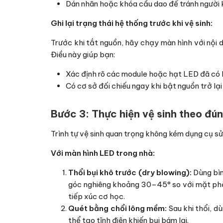
Dán nhãn hoặc khóa cầu dao để tránh người kh
Ghi lại trạng thái hệ thống trước khi vệ sinh:
Trước khi tắt nguồn, hãy chạy màn hình với nội du
Điều này giúp bạn:
Xác định rõ các module hoặc hạt LED đã có 
Có cơ sở đối chiếu ngay khi bật nguồn trở lạ
Bước 3: Thực hiện vệ sinh theo đún
Trình tự vệ sinh quan trọng không kém dụng cụ sử
Với màn hình LED trong nhà:
Thổi bụi khô trước (dry blowing):
Dùng bìn
góc nghiêng khoảng 30–45° so với mặt phẳn
tiếp xúc cơ học.
Quét bằng chổi lông mềm:
Sau khi thổi, d
thể tạo tĩnh điện khiến bụi bám lại.