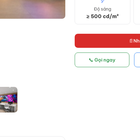
Độ sáng
≥ 500 cd/m²
📄Nh
📞 Gọi ngay