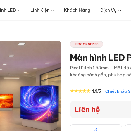
ình LED
Linh Kiện
Khách Hàng
Dịch Vụ
INDOOR SERIES
Màn hình LED P
Pixel Pitch 1.53mm – Mật độ 
khoảng cách gần, phù hợp các 
★★★★★
4.9/5
Chiết khấu 3
Liên hệ