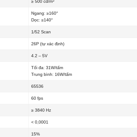
≥ 500 cd/m²
Ngang: ≥160°
Dọc: ≥140°
1/52 Scan
26P (tự xác định)
4.2 – 5V
Tối đa: 31W/tấm
Trung bình: 16W/tấm
65536
60 fps
≥ 3840 Hz
< 0,0001
15%