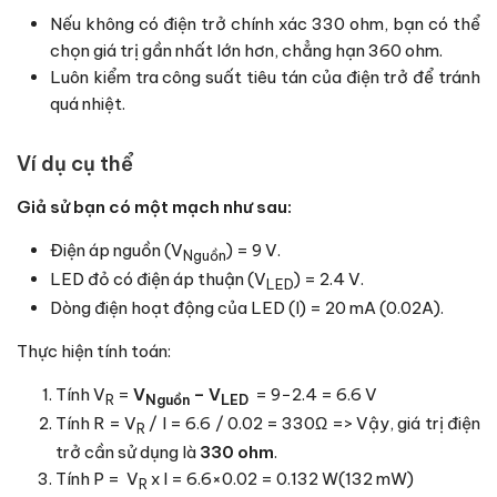
Nếu không có điện trở chính xác 330 ohm, bạn có thể
chọn giá trị gần nhất lớn hơn, chẳng hạn 360 ohm.
Luôn kiểm tra công suất tiêu tán của điện trở để tránh
quá nhiệt.
Ví dụ cụ thể
Giả sử bạn có một mạch như sau:
Điện áp nguồn (
V
) = 9 V.
Nguồn
LED đỏ có điện áp thuận (
V
) = 2.4 V.
LED
Dòng điện hoạt động của LED (
I
) = 20 mA (
0.02
A).
Thực hiện tính toán:
Tính V
=
V
– V
=
9
−
2.4
=
6.6
V
R
Nguồn
LED
Tính R = V
/ I = 6.6 / 0.02 = 330Ω => Vậy, giá trị điện
R
trở cần sử dụng là
330 ohm
.
Tính P = V
x I =
6.6
×
0.02
=
0.132
W
(
132
mW
)
R