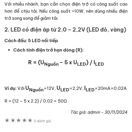
Với nhiều nhánh, bạn cần chọn điện trở có công suất cao
hơn để chịu tải. Nếu công suất >10W, nên dùng nhiều điện
trở song song để giảm tải.
2. LED có điện áp từ 2,0 – 2,2V (LED đỏ, vàng)
Cách đấu: 5 LED nối tiếp
Cách tính điện trở hạn dòng (R):
R = (U
– 5 x U
) / I
Nguồn
LED
LED
U
U
I
Ví dụ:
Với
=12V,
=2,2V
,
=20mA=0,02A
Nguồn
LED
LED
R = (12 – 5 x 2,2) / 0,02 =
50
Ω
Tác giả:
admin
-
30/11/2024
★
★
★
★
★
0 đánh giá