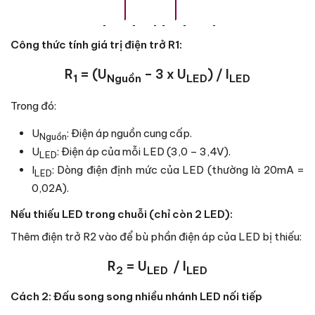
Công thức tính giá trị điện trở R1:
R
= (U
– 3 x U
) / I
1
Nguồn
LED
LED
Trong đó:
U
: Điện áp nguồn cung cấp.
Nguồn
U
: Điện áp của mỗi LED (3,0 – 3,4V).
LED
I
: Dòng điện định mức của LED (thường là 20mA =
LED
0,02A).
Nếu thiếu LED trong chuỗi (chỉ còn 2 LED):
Thêm điện trở R2 vào để bù phần điện áp của LED bị thiếu:
R
= U
/ I
2
LED
LED
Cách 2: Đấu song song nhiều nhánh LED nối tiếp