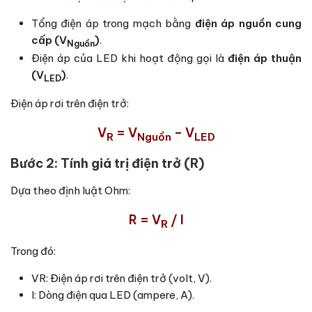
Tổng điện áp trong mạch bằng
điện áp nguồn cung
cấp (
V
)
.
Nguồn
Điện áp của LED khi hoạt động gọi là
điện áp thuận
(
V
)
.
LED
Điện áp rơi trên điện trở:
V
=
V
– V
R
Nguồn
LED
Bước 2: Tính giá trị điện trở (R)
Dựa theo định luật Ohm:
R = V
/ I
R
Trong đó:
VR
: Điện áp rơi trên điện trở (volt, V).
I
: Dòng điện qua LED (ampere, A).