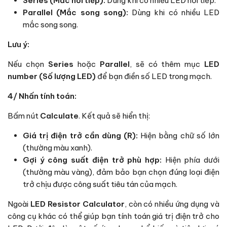
Series (Mắc nối tiếp):
Dùng khi có nhiều LED nối tiếp.
Parallel (Mắc song song):
Dùng khi có nhiều LED
mắc song song.
Lưu ý:
Nếu chọn
Series
hoặc
Parallel
, sẽ có thêm mục
LED
number (Số lượng LED)
để bạn điền số LED trong mạch.
4/ Nhấn tính toán:
Bấm nút
Calculate
. Kết quả sẽ hiển thị:
Giá trị điện trở cần dùng (R):
Hiện bằng chữ số lớn
(thường màu xanh).
Gợi ý công suất điện trở phù hợp:
Hiện phía dưới
(thường màu vàng), đảm bảo bạn chọn đúng loại điện
trở chịu được công suất tiêu tán của mạch.
Ngoài
LED Resistor Calculator
, còn có nhiều ứng dụng và
công cụ khác có thể giúp bạn tính toán giá trị điện trở cho