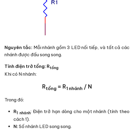
Nguyên tắc:
Mỗi nhánh gồm 3 LED nối tiếp, và tất cả các
nhánh được đấu song song.
Tính điện trở tổng: R
tổng
Khi có
N
nhánh:
R
= R
/ N
tổng
1 nhánh
Trong đó:
R
: Điện trở hạn dòng cho một nhánh (tính theo
1 nhánh
cách 1).
N
:
Số nhánh LED song song.