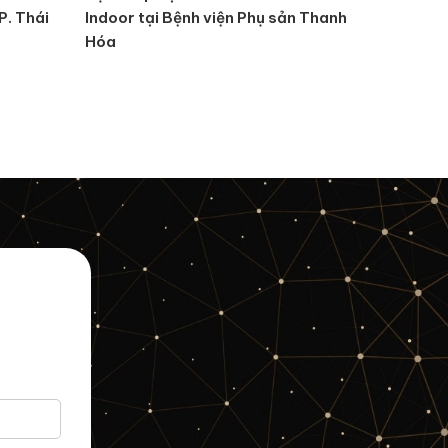
P. Thái
Indoor tại Bệnh viện Phụ sản Thanh
Indoor t
Hóa