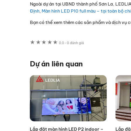
Ngoài dự án tại UBND thành phố Sơn La, LEDLIA
Định
,
Màn hình LED P10 full màu – tại toàn bộ ch
Bạn có thể xem thêm các sản phẩm và dịch vụ c
★
★
★
★
★
0.0
-
0 đánh giá
Dự án liên quan
Lắp đặt màn hình LED P2 indoor –
Lắp đặ