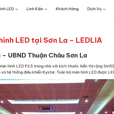
ình LED
Linh Kiện
Khách Hàng
Dịch Vụ
hình LED tại Sơn La – LEDLIA
à – UBND Thuận Châu Sơn La
màn hình LED P2.5 trong nhà với kích thước hiển thị rộng 3m
và hệ thống điều khiển Kystar. Toàn bộ màn hình LED được LEDL