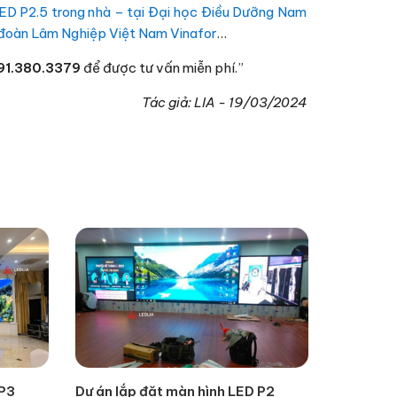
ED P2.5 trong nhà – tại Đại học Điều Dưỡng Nam
 đoàn Lâm Nghiệp Việt Nam Vinafor
…
91.380.3379
để được tư vấn miễn phí.”
Tác giả:
LIA
-
19/03/2024
 P3
Dự án lắp đặt màn hình LED P2
Dự án lắp