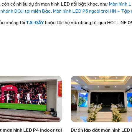
 còn có nhiều dự án màn hình LED nổi bật khác, như
Màn hình L
i nhánh DOJI tại miền Bắc
,
Màn hình LED P5 ngoài trời HN – Tập
ủa chúng tôi
TẠI ĐÂY
hoặc liên hệ với chúng tôi qua HOTLINE
0
t màn hình LED P4 indoor tại
Dự án lắp đặt màn hình LED