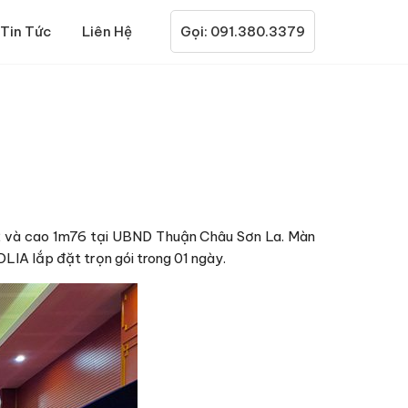
Tin Tức
Liên Hệ
Gọi: 091.380.3379
52 và cao 1m76 tại UBND Thuận Châu Sơn La. Màn
IA lắp đặt trọn gói trong 01 ngày.