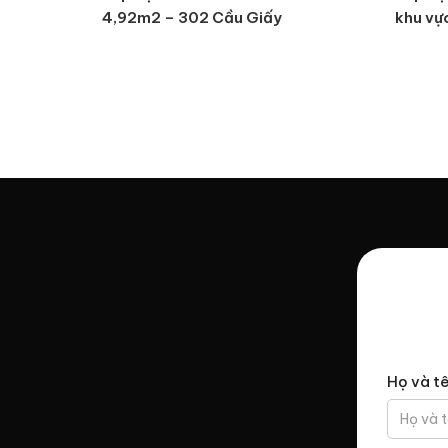
4,92m2 – 302 Cầu Giấy
khu vự
Họ và t