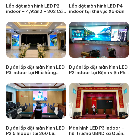
Lắp đặt màn hình LED P2
Lắp đặt màn hình LED P4
indoor – 4,92m2 – 302 Cầu
indoor tại khu vực Xã Đàn
Giấy
Dự án lắp đặt màn hình LED
Dự án lắp đặt màn hình LED
P3 Indoor tại Nhà hàng
P2 Indoor tại Bệnh viện Phụ
Ruby, TP. Thái Bình
sản Thanh Hóa
Dự án lắp đặt màn hình LED
Màn hình LED P3 Indoor –
P2.5 Indoor tại 360 Lê
hội trường UBND xã Quảng