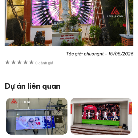
Tác giả:
phuongnt
-
15/05/2026
★
★
★
★
★
0 đánh giá
Dự án liên quan