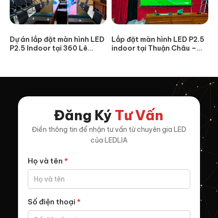
Dự án lắp đặt màn hình LED
Lắp đặt màn hình LED P2.5
P2.5 Indoor tại 360 Lê
indoor tại Thuận Châu –
Hoàn, Thanh Hóa
Sơn La
Đăng Ký
Tư Vấn
Điền thông tin để nhận tư vấn từ chuyên gia LED
của LEDLIA
Họ và tên
*
Số điện thoại
*