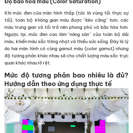
Độ bão hòa màu (Color Saturation)
Khi mức đen của màn hình thấp (tức là vùng tối thực sự
tối), toàn bộ không gian màu được “kéo căng” hơn, các
màu trung gian và tối trở nên phong phú và bão hòa hơn.
Ngược lại, mức đen cao làm “nâng sàn” của toàn bộ dải
màu, khiến màu sắc trông nhạt và thiếu sức sống. Đây là lý
do hai màn hình có cùng gamut màu (color gamut) nhưng
độ tương phản khác nhau sẽ cho chất lượng màu sắc trực
quan khác nhau rõ rệt.
Mức độ tương phản bao nhiêu là đủ?
Hướng dẫn theo ứng dụng thực tế