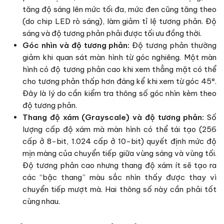
tăng độ sáng lên mức tối đa, mức đen cũng tăng theo
(do chip LED rò sáng), làm giảm tỉ lệ tương phản. Độ
sáng và độ tương phản phải được tối ưu đồng thời.
Góc nhìn và độ tương phản:
Độ tương phản thường
giảm khi quan sát màn hình từ góc nghiêng. Một màn
hình có độ tương phản cao khi xem thẳng mặt có thể
cho tương phản thấp hơn đáng kể khi xem từ góc 45°.
Đây là lý do cần kiểm tra thông số góc nhìn kèm theo
độ tương phản.
Thang độ xám (Grayscale) và độ tương phản:
Số
lượng cấp độ xám mà màn hình có thể tái tạo (256
cấp ở 8-bit, 1.024 cấp ở 10-bit) quyết định mức độ
mịn màng của chuyển tiếp giữa vùng sáng và vùng tối.
Độ tương phản cao nhưng thang độ xám ít sẽ tạo ra
các “bậc thang” màu sắc nhìn thấy được thay vì
chuyển tiếp mượt mà. Hai thông số này cần phải tốt
cùng nhau.