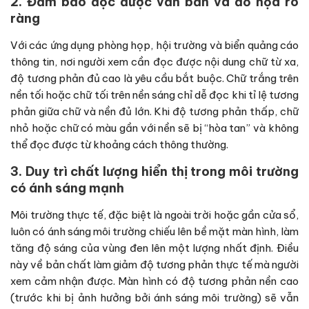
2. Đảm bảo đọc được văn bản và đồ họa rõ
ràng
Với các ứng dụng phòng họp, hội trường và biển quảng cáo
thông tin, nơi người xem cần đọc được nội dung chữ từ xa,
độ tương phản đủ cao là yêu cầu bắt buộc. Chữ trắng trên
nền tối hoặc chữ tối trên nền sáng chỉ dễ đọc khi tỉ lệ tương
phản giữa chữ và nền đủ lớn. Khi độ tương phản thấp, chữ
nhỏ hoặc chữ có màu gần với nền sẽ bị “hòa tan” và không
thể đọc được từ khoảng cách thông thường.
3. Duy trì chất lượng hiển thị trong môi trường
có ánh sáng mạnh
Môi trường thực tế, đặc biệt là ngoài trời hoặc gần cửa sổ,
luôn có ánh sáng môi trường chiếu lên bề mặt màn hình, làm
tăng độ sáng của vùng đen lên một lượng nhất định. Điều
này về bản chất làm giảm độ tương phản thực tế mà người
xem cảm nhận được. Màn hình có độ tương phản nền cao
(trước khi bị ảnh hưởng bởi ánh sáng môi trường) sẽ vẫn