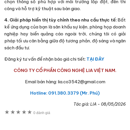
chọn thông số phù hợp với môi trường lắp đặt, đến thi
công và hỗ trợ kỹ thuật sau bàn giao.
4. Giải pháp hiển thị tùy chỉnh theo nhu cầu thực tế:
Bất
kể ứng dụng của bạn là sân khấu sự kiện, phòng họp doanh
nghiệp hay biển quảng cáo ngoài trời, chúng tôi có giải
pháp tối ưu cân bằng giữa độ tương phản, độ sáng và ngân
sách đầu tư.
Đăng ký tư vấn để nhận báo giá chi tiết:
TẠI ĐÂY
CÔNG TY CỔ PHẦN CÔNG NGHỆ LIA VIỆT NAM.
Email bán hàng: lia.co3542@gmail.com
Hotline: 091.380.3379 (Mr. Phú)
Tác giả:
LIA
-
08/05/2026
★
★
★
★
★
0 đánh giá