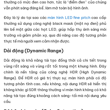
thường có mức đen cao hơn, tức là “điểm đen” của chúng
vẫn phát sáng đáng kể, làm mờ toàn bộ hình ảnh.
Đây là lý do tại sao các
màn hình LED fine pitch
cao cấp
thường sử dụng công nghệ black mask (mặt nạ đen) phủ
lên bề mặt giữa các hạt LED, giúp hấp thụ ánh sáng môi
trường và giảm phản xạ, qua đó nâng cao độ tương phản
thực tế mà người xem cảm nhận được.
Dải động (Dynamic Range)
Dải động là khả năng tái tạo đồng thời cả chi tiết trong
vùng rất sáng và vùng rất tối trong một khung hình. Đây
chính là nền tảng của công nghệ HDR (High Dynamic
Range). Để HDR có giá trị thực sự, màn hình phải có độ
tương phản tĩnh cao, nếu không, nội dung HDR sẽ hiển thị
không khác gì SDR thông thường vì màn hình không có khả
năng tái tạo đúng khoảng cách sáng-tối mà nội dung yêu
cầu.