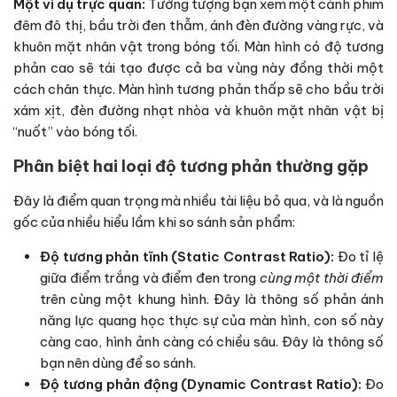
Một ví dụ trực quan:
Tưởng tượng bạn xem một cảnh phim
đêm đô thị, bầu trời đen thẫm, ánh đèn đường vàng rực, và
khuôn mặt nhân vật trong bóng tối. Màn hình có độ tương
phản cao sẽ tái tạo được cả ba vùng này đồng thời một
cách chân thực. Màn hình tương phản thấp sẽ cho bầu trời
xám xịt, đèn đường nhạt nhòa và khuôn mặt nhân vật bị
“nuốt” vào bóng tối.
Phân biệt hai loại độ tương phản thường gặp
Đây là điểm quan trọng mà nhiều tài liệu bỏ qua, và là nguồn
gốc của nhiều hiểu lầm khi so sánh sản phẩm:
Độ tương phản tĩnh (Static Contrast Ratio):
Đo tỉ lệ
giữa điểm trắng và điểm đen trong
cùng một thời điểm
trên cùng một khung hình. Đây là thông số phản ánh
năng lực quang học thực sự của màn hình, con số này
càng cao, hình ảnh càng có chiều sâu. Đây là thông số
bạn nên dùng để so sánh.
Độ tương phản động (Dynamic Contrast Ratio):
Đo