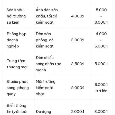
Sân khấu,
Ánh đèn sân
5.000
hội trường
khấu, tối có
4.000:1
–
sự kiện
kiểm soát
8.000:1
Phòng họp
Đèn văn
4.000
doanh
phòng, có
3.000:1
–
nghiệp
kiểm soát
6.000:1
Đèn chiếu
Trung tâm
sáng nhân tạo
3.500:1
5.000:1
thương mại
mạnh
Studio phát
Môi trường
8.000:1
sóng, phòng
kiểm soát
5.000:1
trở lên
quay
chặt
Biển thông
tin (văn bản
Đa dạng
2.000:1
3.000:1